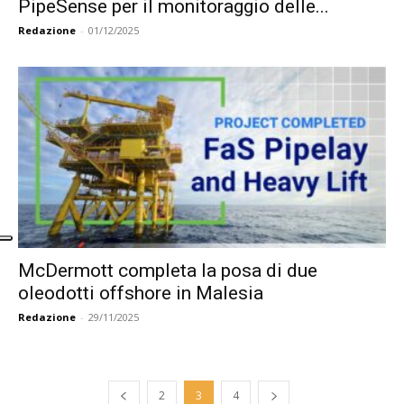
PipeSense per il monitoraggio delle...
Redazione
-
01/12/2025
McDermott completa la posa di due
oleodotti offshore in Malesia
Redazione
-
29/11/2025
2
3
4