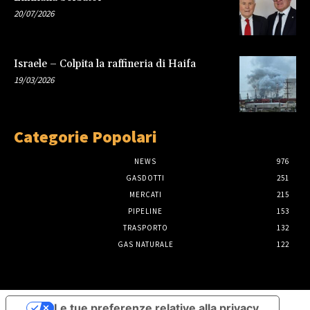
20/07/2026
Israele – Colpita la raffineria di Haifa
19/03/2026
Categorie Popolari
NEWS
976
GASDOTTI
251
MERCATI
215
PIPELINE
153
TRASPORTO
132
GAS NATURALE
122
Le tue preferenze relative alla privacy