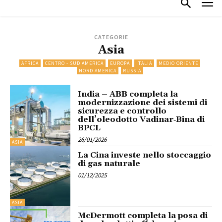
CATEGORIE
Asia
AFRICA
CENTRO - SUD AMERICA
EUROPA
ITALIA
MEDIO ORIENTE
NORD AMERICA
RUSSIA
India – ABB completa la
modernizzazione dei sistemi di
sicurezza e controllo
dell’oleodotto Vadinar‑Bina di
BPCL
26/01/2026
ASIA
La Cina investe nello stoccaggio
di gas naturale
01/12/2025
ASIA
McDermott completa la posa di