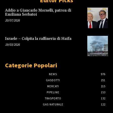
Editor Picks
Addio a Giancarlo Morselli, patron di
Emiliana Serbatoi
20/07/2026
Israele – Colpita la raffineria di Haifa
19/03/2026
Categorie Popolari
NEWS
976
GASDOTTI
251
MERCATI
215
PIPELINE
153
TRASPORTO
132
GAS NATURALE
122