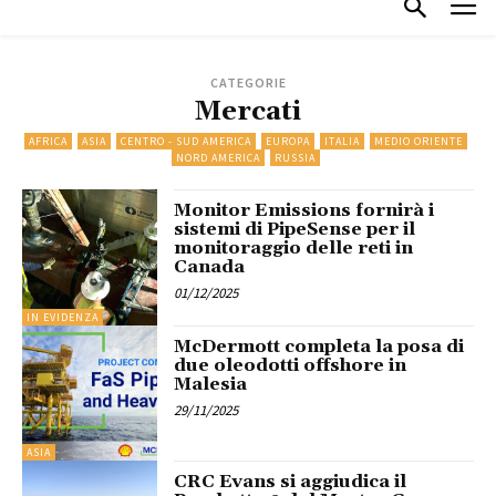
CATEGORIE
Mercati
AFRICA
ASIA
CENTRO - SUD AMERICA
EUROPA
ITALIA
MEDIO ORIENTE
NORD AMERICA
RUSSIA
Monitor Emissions fornirà i
sistemi di PipeSense per il
monitoraggio delle reti in
Canada
01/12/2025
IN EVIDENZA
McDermott completa la posa di
due oleodotti offshore in
Malesia
29/11/2025
ASIA
CRC Evans si aggiudica il