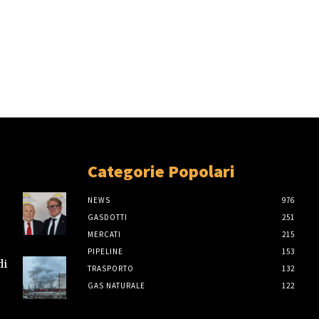
Categorie Popolari
NEWS
976
GASDOTTI
251
MERCATI
215
PIPELINE
153
di
TRASPORTO
132
GAS NATURALE
122