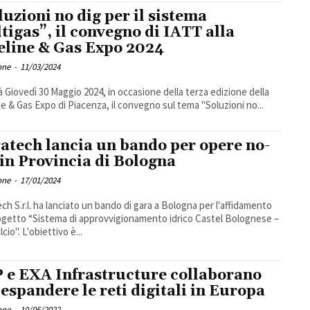
luzioni no dig per il sistema
tigas”, il convegno di IATT alla
eline & Gas Expo 2024
one
-
11/03/2024
rà Giovedì 30 Maggio 2024, in occasione della terza edizione della
ne & Gas Expo di Piacenza, il convegno sul tema "Soluzioni no...
atech lancia un bando per opere no-
 in Provincia di Bologna
one
-
17/01/2024
ch S.r.l. ha lanciato un bando di gara a Bologna per l'affidamento
ogetto “Sistema di approvvigionamento idrico Castel Bolognese –
2° Stralcio". L'obiettivo è...
 e EXA Infrastructure collaborano
 espandere le reti digitali in Europa
one
-
10/05/2022