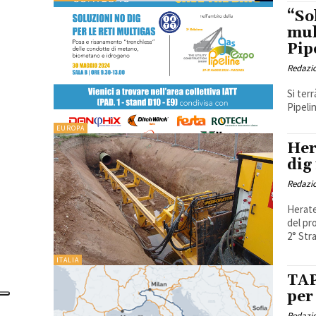
“So
mul
Pip
Redazi
Si ter
Pipeli
EUROPA
Her
dig
Redazi
Herate
del pr
ITALIA
TAP
per
Redazi