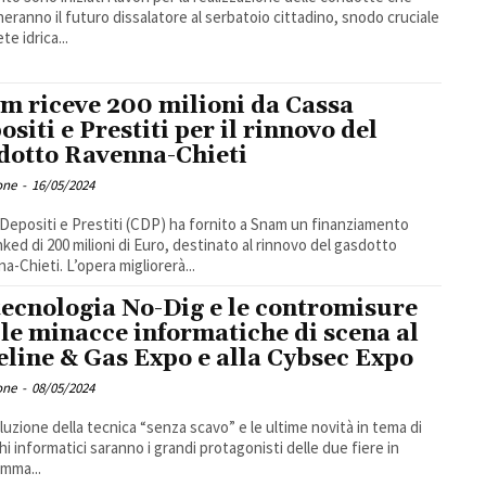
heranno il futuro dissalatore al serbatoio cittadino, snodo cruciale
ete idrica...
m riceve 200 milioni da Cassa
ositi e Prestiti per il rinnovo del
dotto Ravenna-Chieti
one
-
16/05/2024
Depositi e Prestiti (CDP) ha fornito a Snam un finanziamento
nked di 200 milioni di Euro, destinato al rinnovo del gasdotto
Ravenna-Chieti. L’opera migliorerà...
tecnologia No-Dig e le contromisure
 le minacce informatiche di scena al
eline & Gas Expo e alla Cybsec Expo
one
-
08/05/2024
oluzione della tecnica “senza scavo” e le ultime novità in tema di
hi informatici saranno i grandi protagonisti delle due fiere in
mma...