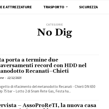
E E ATTREZZATURE
TRASPORTO
SICUREZZA
CATEGORIE
No Dig
ta porta a termine due
raversamenti record con HDD nel
anodotto Recanati–Chieti
one
-
12/12/2025
ogetto di rifacimento del metanodotto Recanati - Chieti DN 650
 Dp 75 bar – Lotto 2 di Snam Rete Gas, Festa ha...
ervista – AssoProReTI, la nuova casa