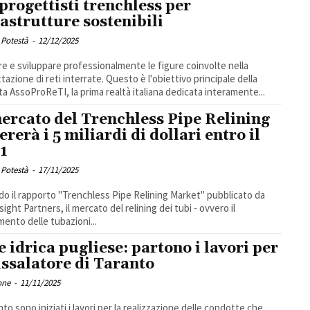
 progettisti trenchless per
rastrutture sostenibili
 Potestà
-
12/12/2025
e e sviluppare professionalmente le figure coinvolte nella
tazione di reti interrate. Questo è l'obiettivo principale della
a AssoProReTI, la prima realtà italiana dedicata interamente...
mercato del Trenchless Pipe Relining
ererà i 5 miliardi di dollari entro il
1
 Potestà
-
17/11/2025
o il rapporto "Trenchless Pipe Relining Market" pubblicato da
ight Partners, il mercato del relining dei tubi - ovvero il
mento delle tubazioni...
e idrica pugliese: partono i lavori per
dissalatore di Taranto
one
-
11/11/2025
nto sono iniziati i lavori per la realizzazione delle condotte che