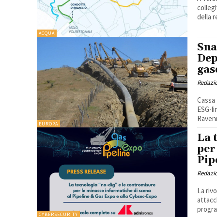
colleg
della r
ACQUA
Sna
Dep
gas
Redazi
Cassa 
ESG-li
EUROPA
La 
per
Pip
Redazi
La riv
attacc
progra
CYBERSECURITY