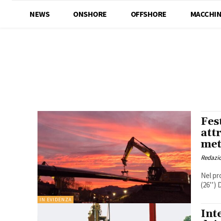
NEWS
ONSHORE
OFFSHORE
MACCHIN
Fes
att
met
Redazi
Nel pr
(26’’)
IN EVIDENZA
Int