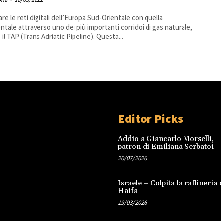
are le reti digitali dell’Europa Sud-Orientale con quella
ntale attraverso uno dei più importanti corridoi di gas naturale,
ovvero il TAP (Trans Adriatic Pipeline). Questa...
Editor Picks
Addio a Giancarlo Morselli,
patron di Emiliana Serbatoi
20/07/2026
Israele – Colpita la raffineria 
Haifa
19/03/2026