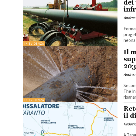
dei
inf
Andrea
Formar
proget
neonat
IN EVIDENZA
Il 
sup
203
Andrea
Second
The Ins
risana
IN EVIDENZA
Ret
il 
Redazi
A Tara