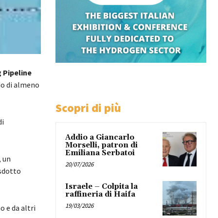
 Pipeline
odo di almeno
Scopri di più
di
Addio a Giancarlo
Morselli, patron di
Emiliana Serbatoi
, un
20/07/2026
asdotto
Israele – Colpita la
raffineria di Haifa
19/03/2026
o e da altri