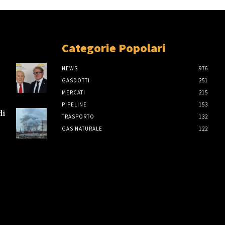
Categorie Popolari
NEWS
976
GASDOTTI
251
MERCATI
215
PIPELINE
153
di
TRASPORTO
132
GAS NATURALE
122