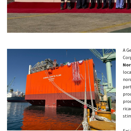
A Ge
Cor
Nor
loca
nor
part
prod
pro
rica
stim
Eni 