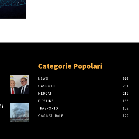
Categorie Popolari
NEWS
976
GASDOTTI
251
MERCATI
215
PIPELINE
153
di
TRASPORTO
132
GAS NATURALE
122