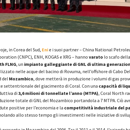
oje, in Corea del Sud,
Eni
e i suoi partner – China National Petrol
poration (CNPC), ENH, KOGAS e XRG – hanno
varato
lo scafo dell
th FLNG
, un
impianto galleggiante di GNL di ultima generazio
lizzato nelle acque del bacino di Rovuma, nell’offshore di Cabo De
d del
Mozambico
, dove metterà in produzione i volumi di gas prov
e settentrionale del giacimento di Coral. Con una
capacità di li
uttiva di
3,6 milioni di tonnellate l’anno (MTPA)
, Coral North r
duzione totale di GNL del Mozambico portandola a 7 MTPA. Ciò avr
dute positive per l’economia e la
competitività industriale del p
olando allo stesso tempo gli investimenti nelle iniziative di svilu
è presente in Mozambico dal 2006. Tra il 2011 e il 2014, l’azienda 