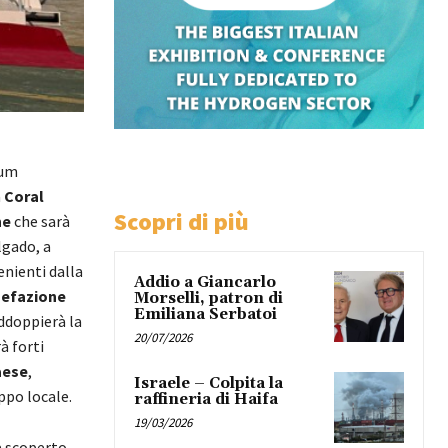
eum
a
Coral
Scopri di più
ne
che sarà
lgado, a
enienti dalla
Addio a Giancarlo
quefazione
Morselli, patron di
Emiliana Serbatoi
addoppierà la
20/07/2026
à forti
aese
,
Israele – Colpita la
ppo locale.
raffineria di Haifa
19/03/2026
ha scoperto