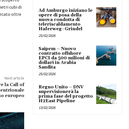
etri cubi di
Ad Amburgo iniziano le
rcato oltre
opere di posa della
nuova condotta di
teleriscaldamento
Haferweg–Grindel
25/02/2026
Saipem – Nuovo
contratto offshore
EPCI da 500 milioni di
dollari in Arabia
Saudita
25/02/2026
Next article
 la Call of
Regno Unito – DNV
tentrionale
supervisionerà la
no europeo
prima fase del progetto
H2East Pipeline
13/02/2026