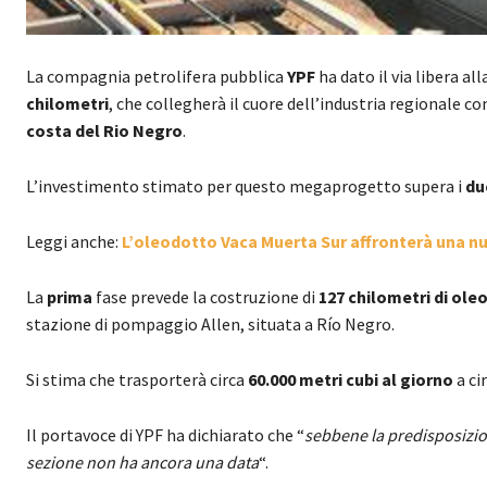
La compagnia petrolifera pubblica
YPF
ha dato il via libera al
chilometri
, che collegherà il cuore dell’industria regionale co
costa del Rio Negro
.
L’investimento stimato per questo megaprogetto supera i
du
Leggi anche:
L’oleodotto Vaca Muerta Sur affronterà una nu
La
prima
fase prevede la costruzione di
127 chilometri di ole
stazione di pompaggio Allen, situata a Río Negro.
Si stima che trasporterà circa
60.000 metri cubi al giorno
a ci
Il portavoce di YPF ha dichiarato che “
sebbene la predisposizione
sezione non ha ancora una data
“.