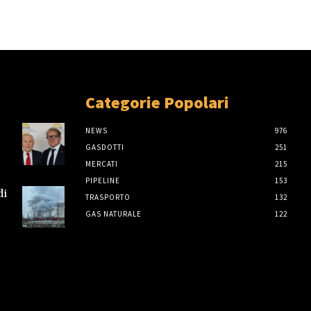
Categorie Popolari
NEWS
976
GASDOTTI
251
MERCATI
215
PIPELINE
153
di
TRASPORTO
132
GAS NATURALE
122