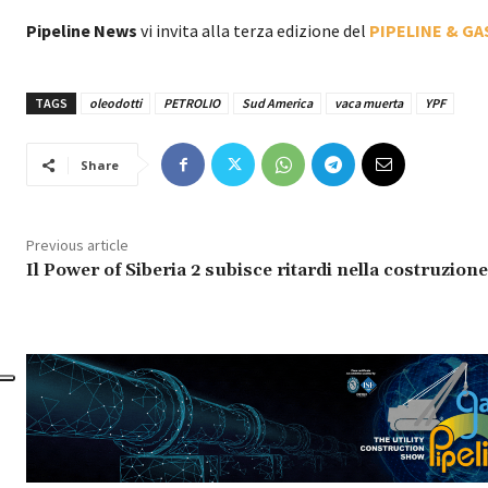
Pipeline News
vi invita alla terza edizione del
PIPELINE & GA
TAGS
oleodotti
PETROLIO
Sud America
vaca muerta
YPF
Share
Previous article
Il Power of Siberia 2 subisce ritardi nella costruzione