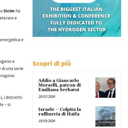
na
Sicim
ha
elerare e
 energetica e
rogeno e
Scopri di più
 di una serie
idrogeno
Addio a Giancarlo
Morselli, patron di
Emiliana Serbatoi
20/07/2026
 i distretti
e – si
Israele – Colpita la
raffineria di Haifa
19/03/2026