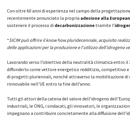
Con oltre 60 anni di esperienza nel campo della progettazion
recentemente annunciato la propria
adesione alla European
sostenere il processo di
decarbonizzazione
tramite l’
idroge
“
SICIM può offrire il know how pluridecennale, acquisito realizz
delle applicazioni per la produzione e l’utilizzo dell’idrogeno v
Lavorando verso l’obiettivo della neutralità climatica entro il 2
diffonderlo come vettore energetico redditizio, competitivo e 
di progetti pluriennali, nonché attraverso la mobilitazione di 
rinnovabile nell’UE entro la fine dell’anno.
Tutti gli attori della catena del valore dell’idrogeno dell’Eur
industriali, le ONG, i sindacati, gli innovatori, le organizzazioni
impegnano a contribuire concretamente alla diffusione dell’id