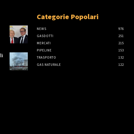
Categorie Popolari
NEWS
976
GASDOTTI
251
MERCATI
215
PIPELINE
153
di
TRASPORTO
132
GAS NATURALE
122