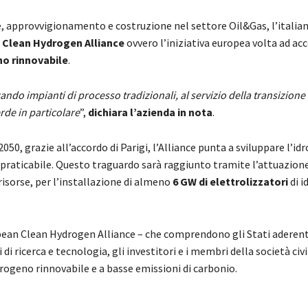
e, approvvigionamento e costruzione nel settore Oil&Gas, l’italia
 Clean Hydrogen Alliance
ovvero l’iniziativa europea volta ad acc
no rinnovabile
.
ando impianti di processo tradizionali, al servizio della transizione
erde in particolare
”,
dichiara l’azienda in nota
.
050, grazie all’accordo di Parigi, l’Alliance punta a sviluppare l’id
praticabile. Questo traguardo sarà raggiunto tramite l’attuazione
risorse, per l’installazione di almeno
6 GW di elettrolizzatori
di 
opean Clean Hydrogen Alliance – che comprendono gli Stati aderenti,
 di ricerca e tecnologia, gli investitori e i membri della società civil
rogeno rinnovabile e a basse emissioni di carbonio.