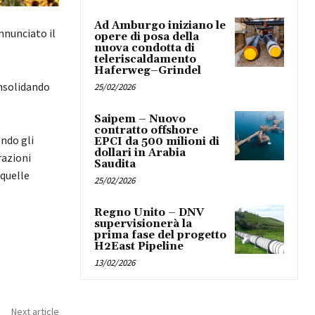
Ad Amburgo iniziano le
nnunciato il
opere di posa della
nuova condotta di
teleriscaldamento
Haferweg–Grindel
onsolidando
25/02/2026
Saipem – Nuovo
contratto offshore
ndo gli
EPCI da 500 milioni di
dollari in Arabia
razioni
Saudita
 quelle
25/02/2026
Regno Unito – DNV
supervisionerà la
prima fase del progetto
H2East Pipeline
13/02/2026
Next article