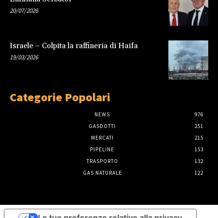
20/07/2026
Israele – Colpita la raffineria di Haifa
19/03/2026
Categorie Popolari
NEWS
976
GASDOTTI
251
MERCATI
215
PIPELINE
153
TRASPORTO
132
GAS NATURALE
122
Le tue preferenze relative alla privacy