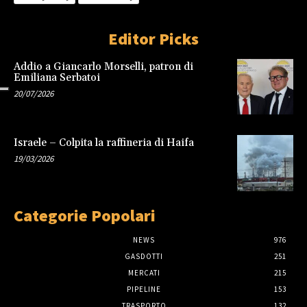
Editor Picks
Addio a Giancarlo Morselli, patron di
Emiliana Serbatoi
20/07/2026
Israele – Colpita la raffineria di Haifa
19/03/2026
Categorie Popolari
NEWS
976
GASDOTTI
251
MERCATI
215
PIPELINE
153
TRASPORTO
132