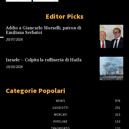
Editor Picks
Addio a Giancarlo Morselli, patron di
Emiliana Serbatoi
20/07/2026
Israele – Colpita la raffineria di Haifa
19/03/2026
Categorie Popolari
NEWS
976
GASDOTTI
251
MERCATI
215
PIPELINE
153
TRASPORTO
132