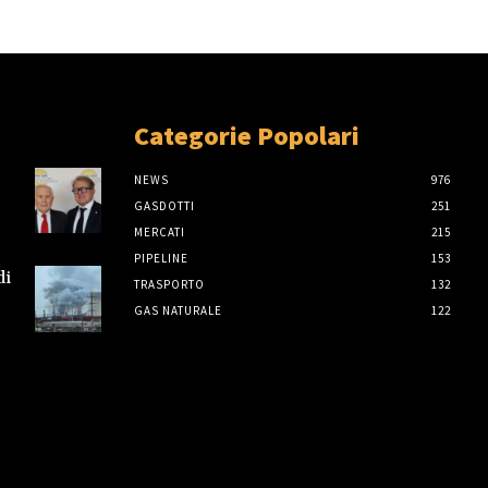
Categorie Popolari
NEWS
976
GASDOTTI
251
MERCATI
215
PIPELINE
153
di
TRASPORTO
132
GAS NATURALE
122