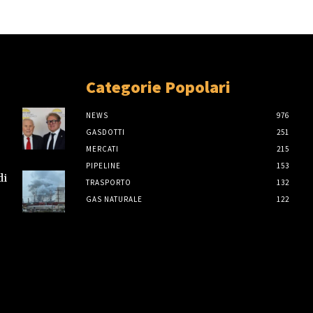
Categorie Popolari
NEWS
976
GASDOTTI
251
MERCATI
215
PIPELINE
153
di
TRASPORTO
132
GAS NATURALE
122