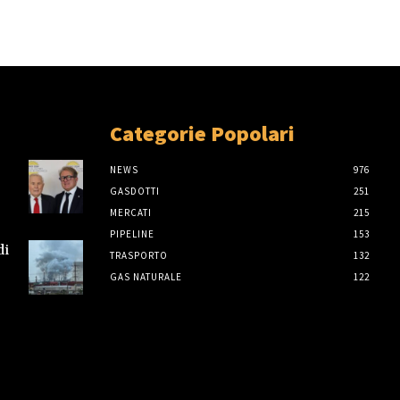
Categorie Popolari
NEWS
976
GASDOTTI
251
MERCATI
215
PIPELINE
153
di
TRASPORTO
132
GAS NATURALE
122