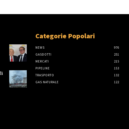
Categorie Popolari
NEWS
976
GASDOTTI
251
MERCATI
215
PIPELINE
153
di
TRASPORTO
132
GAS NATURALE
122