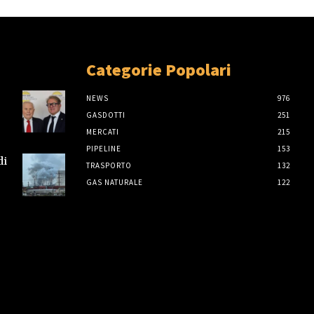
Categorie Popolari
NEWS
976
GASDOTTI
251
MERCATI
215
PIPELINE
153
di
TRASPORTO
132
GAS NATURALE
122