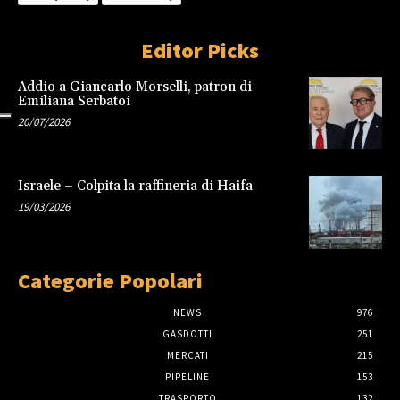
Editor Picks
Addio a Giancarlo Morselli, patron di
Emiliana Serbatoi
20/07/2026
Israele – Colpita la raffineria di Haifa
19/03/2026
Categorie Popolari
NEWS
976
GASDOTTI
251
MERCATI
215
PIPELINE
153
TRASPORTO
132