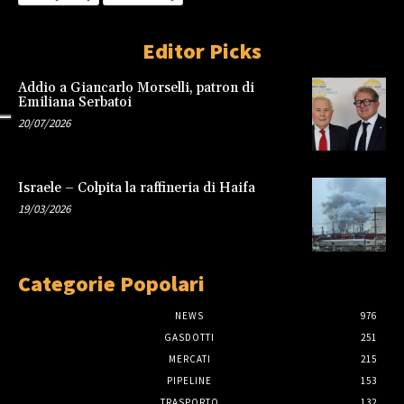
Editor Picks
Addio a Giancarlo Morselli, patron di
Emiliana Serbatoi
20/07/2026
Israele – Colpita la raffineria di Haifa
19/03/2026
Categorie Popolari
NEWS
976
GASDOTTI
251
MERCATI
215
PIPELINE
153
TRASPORTO
132