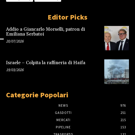
Editor Picks
Addio a Giancarlo Morselli, patron di
Emiliana Serbatoi
20/07/2026
Israele – Colpita la raffineria di Haifa
19/03/2026
Categorie Popolari
NEWS
976
GASDOTTI
251
MERCATI
215
PIPELINE
153
TRASPORTO
132