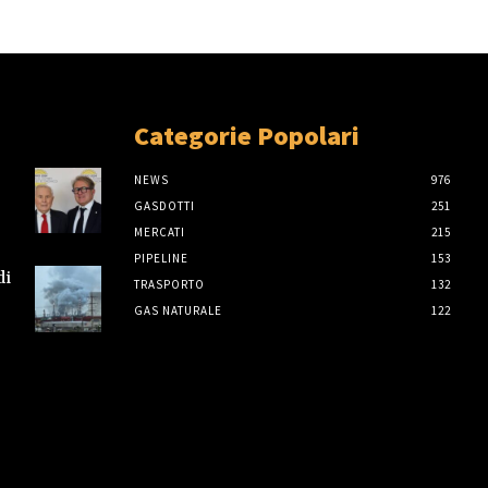
Categorie Popolari
NEWS
976
GASDOTTI
251
MERCATI
215
PIPELINE
153
di
TRASPORTO
132
GAS NATURALE
122