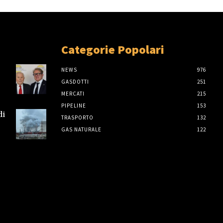
Categorie Popolari
NEWS
976
GASDOTTI
251
MERCATI
215
PIPELINE
153
di
TRASPORTO
132
GAS NATURALE
122