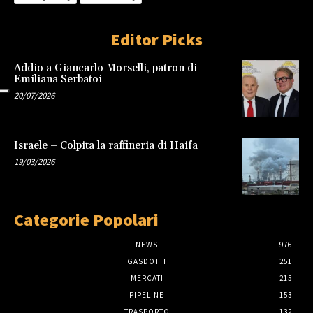
Editor Picks
Addio a Giancarlo Morselli, patron di
Emiliana Serbatoi
20/07/2026
Israele – Colpita la raffineria di Haifa
19/03/2026
Categorie Popolari
NEWS
976
GASDOTTI
251
MERCATI
215
PIPELINE
153
TRASPORTO
132