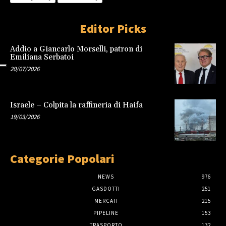
Editor Picks
Addio a Giancarlo Morselli, patron di
Emiliana Serbatoi
20/07/2026
Israele – Colpita la raffineria di Haifa
19/03/2026
Categorie Popolari
NEWS
976
GASDOTTI
251
MERCATI
215
PIPELINE
153
TRASPORTO
132