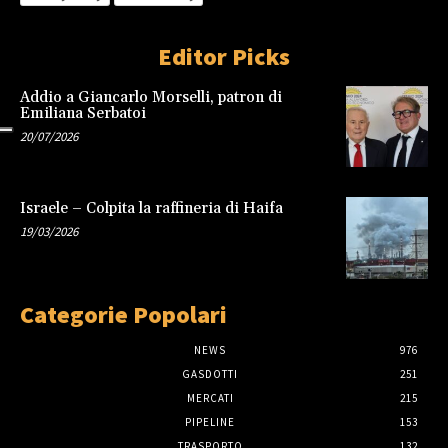
Editor Picks
Addio a Giancarlo Morselli, patron di
Emiliana Serbatoi
20/07/2026
Israele – Colpita la raffineria di Haifa
19/03/2026
Categorie Popolari
NEWS
976
GASDOTTI
251
MERCATI
215
PIPELINE
153
TRASPORTO
132