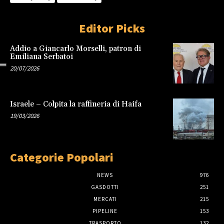
Editor Picks
Addio a Giancarlo Morselli, patron di
Emiliana Serbatoi
20/07/2026
Israele – Colpita la raffineria di Haifa
19/03/2026
Categorie Popolari
NEWS
976
GASDOTTI
251
MERCATI
215
PIPELINE
153
TRASPORTO
132