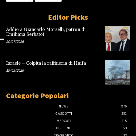
Editor Picks
Addio a Giancarlo Morselli, patron di
Emiliana Serbatoi
20/07/2026
Israele – Colpita la raffineria di Haifa
19/03/2026
Categorie Popolari
NEWS
976
GASDOTTI
251
MERCATI
215
PIPELINE
153
TRASPORTO
132