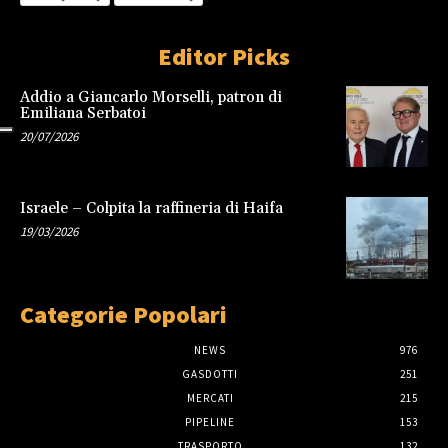
Editor Picks
Addio a Giancarlo Morselli, patron di
Emiliana Serbatoi
20/07/2026
Israele – Colpita la raffineria di Haifa
19/03/2026
Categorie Popolari
NEWS
976
GASDOTTI
251
MERCATI
215
PIPELINE
153
TRASPORTO
132