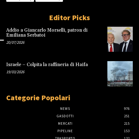
Editor Picks
Addio a Giancarlo Morselli, patron di
Emiliana Serbatoi
20/07/2026
Israele – Colpita la raffineria di Haifa
19/03/2026
Categorie Popolari
NEWS
976
GASDOTTI
251
MERCATI
215
PIPELINE
153
TRASPORTO
132