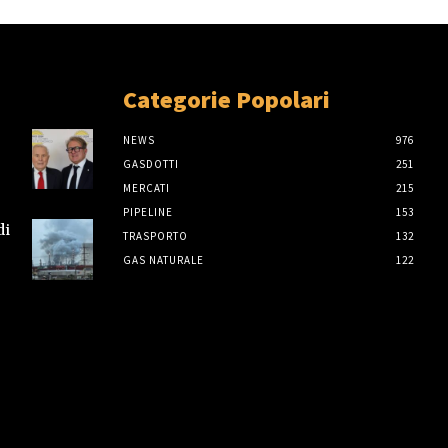
Categorie Popolari
NEWS
976
GASDOTTI
251
MERCATI
215
PIPELINE
153
di
TRASPORTO
132
GAS NATURALE
122