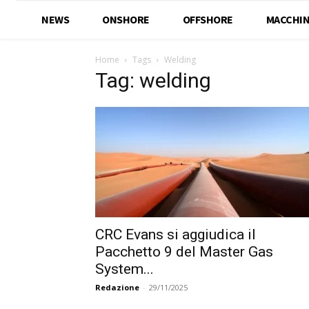
NEWS
ONSHORE
OFFSHORE
MACCHIN
Home
Tags
Welding
Tag: welding
CRC Evans si aggiudica il
Pacchetto 9 del Master Gas
System...
Redazione
-
29/11/2025