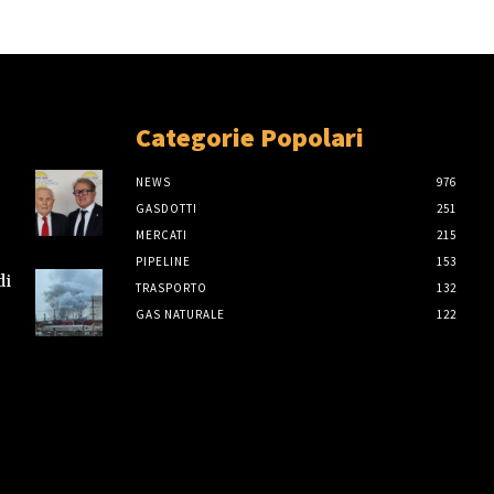
Categorie Popolari
NEWS
976
GASDOTTI
251
MERCATI
215
PIPELINE
153
di
TRASPORTO
132
GAS NATURALE
122