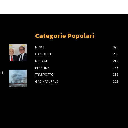
Categorie Popolari
NEWS
976
GASDOTTI
251
MERCATI
215
PIPELINE
153
di
TRASPORTO
132
GAS NATURALE
122