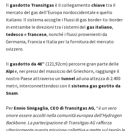
Il
gasdotto Transitgas
è il collegamento
chiave
tra il
mercato del gas dell’Europa nordoccidentale e quello
italiano. Il sistema accoglie i flussi di gas border-to-border
in entrambe le direzioni tra i sistemi del
gas italiano
,
tedesco
e
francese
, nonché i flussi provenienti da
Germania, Francia e Italia per la fornitura del mercato
svizzero.
Il
gasdotto da 48”
(121,92cm) percorre gran parte delle
Alpi
e, nei pressi del massiccio del Grieshorn, raggiunge il
nostro Paese attraverso un
tunnel
ad una altezza di 2.400
metri, interconnettendosi con il
sistema gas gestito da
Snam
.
Per
Ennio Sinigaglia
,
CEO di Transitgas AG
, “
è un vero
onore essere accolti nella comunità europea dell’Hydrogen
Backbone. La partecipazione di Transitgas AG rafforza
ulteriormente questa missione collettiva e mette sul tavolo le