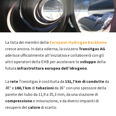
La lista dei membri della
European Hydrogen Backbone
cresce ancora. In data odierna, la svizzera
Transitgas AG
aderisce ufficialmente all’iniziativa e collaborerà con gli
altri operatori della EHB per accelerare lo
sviluppo
della
futura
infrastruttura europea dell’idrogeno
.
La
rete
Transitgas è costituita da
131,7 km di condotte
da
48″ e
160,7 km
di
tubazioni
da 36″ con uno spessore della
parete del tubo da 11,9 a 35,3 mm, da una stazione di
compressione
e misurazione, e da diversi impianti di
recupero del
calore
di scarto.