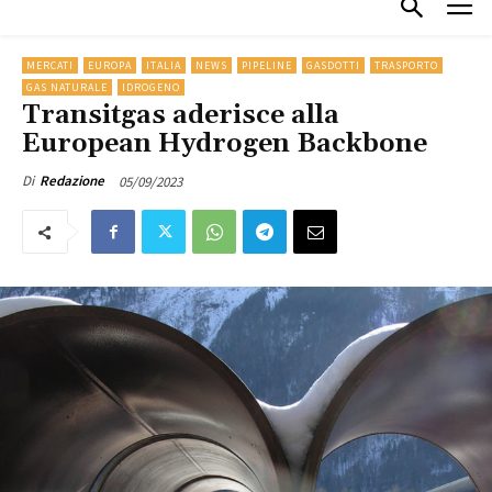
MERCATI
EUROPA
ITALIA
NEWS
PIPELINE
GASDOTTI
TRASPORTO
GAS NATURALE
IDROGENO
Transitgas aderisce alla
European Hydrogen Backbone
05/09/2023
Di
Redazione