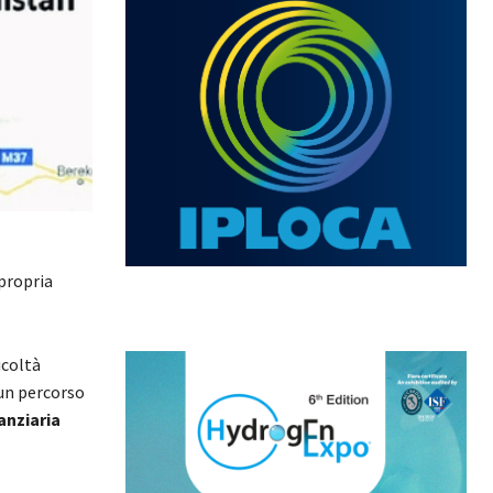
 propria
ficoltà
 un percorso
anziaria