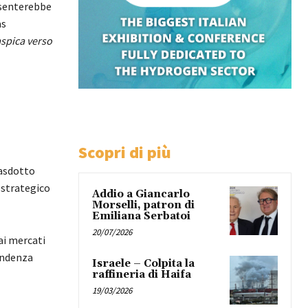
esenterebbe
as
aspica verso
Scopri di più
gasdotto
 strategico
Addio a Giancarlo
Morselli, patron di
Emiliana Serbatoi
20/07/2026
 ai mercati
endenza
Israele – Colpita la
raffineria di Haifa
19/03/2026