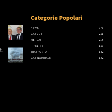
Categorie Popolari
NEWS
976
GASDOTTI
251
MERCATI
215
PIPELINE
153
di
TRASPORTO
132
GAS NATURALE
122