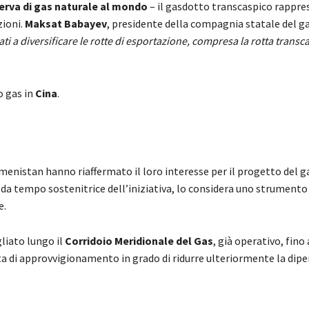
serva di gas naturale al mondo
– il gasdotto transcaspico rappr
zioni.
Maksat Babayev
, presidente della compagnia statale del g
i a diversificare le rotte di esportazione, compresa la rotta transc
o gas in
Cina
.
menistan hanno riaffermato il loro interesse per il progetto del 
, da tempo sostenitrice dell’iniziativa, lo considera uno strumento
e.
liato lungo il
Corridoio Meridionale del Gas
, già operativo, fino
tta di approvvigionamento in grado di ridurre ulteriormente la dip