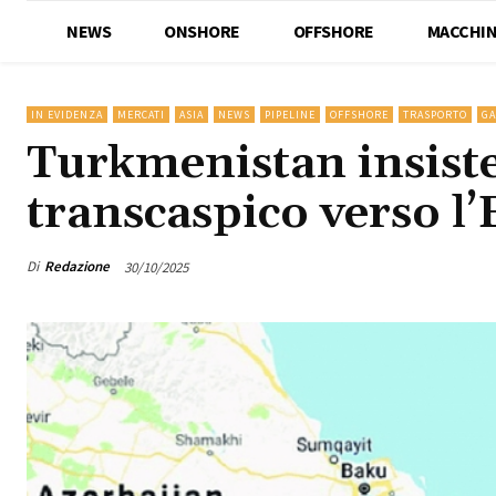
NEWS
ONSHORE
OFFSHORE
MACCHIN
IN EVIDENZA
MERCATI
ASIA
NEWS
PIPELINE
OFFSHORE
TRASPORTO
GA
Turkmenistan insiste
transcaspico verso l
Di
Redazione
30/10/2025