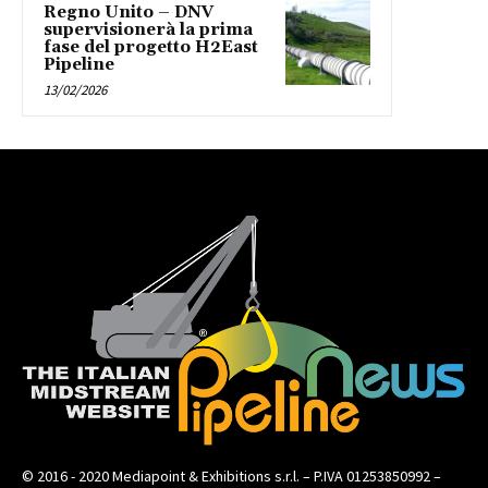
Regno Unito – DNV
supervisionerà la prima
fase del progetto H2East
Pipeline
13/02/2026
© 2016 - 2020 Mediapoint & Exhibitions s.r.l. – P.IVA 01253850992 –