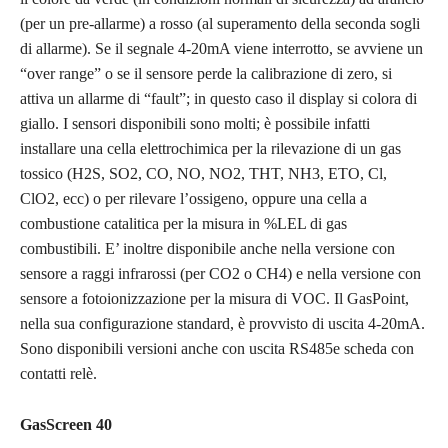
(per un pre-allarme) a rosso (al superamento della seconda sogli
di allarme). Se il segnale 4-20mA viene interrotto, se avviene un
“over range” o se il sensore perde la calibrazione di zero, si
attiva un allarme di “fault”; in questo caso il display si colora di
giallo. I sensori disponibili sono molti; è possibile infatti
installare una cella elettrochimica per la rilevazione di un gas
tossico (H2S, SO2, CO, NO, NO2, THT, NH3, ETO, Cl,
ClO2, ecc) o per rilevare l’ossigeno, oppure una cella a
combustione catalitica per la misura in %LEL di gas
combustibili. E’ inoltre disponibile anche nella versione con
sensore a raggi infrarossi (per CO2 o CH4) e nella versione con
sensore a fotoionizzazione per la misura di VOC. Il GasPoint,
nella sua configurazione standard, è provvisto di uscita 4-20mA.
Sono disponibili versioni anche con uscita RS485e scheda con
contatti relè.
GasScreen 40