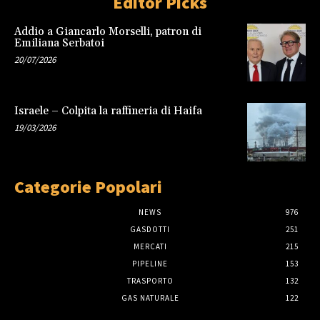
Editor Picks
Addio a Giancarlo Morselli, patron di
Emiliana Serbatoi
20/07/2026
Israele – Colpita la raffineria di Haifa
19/03/2026
Categorie Popolari
NEWS
976
GASDOTTI
251
MERCATI
215
PIPELINE
153
TRASPORTO
132
GAS NATURALE
122