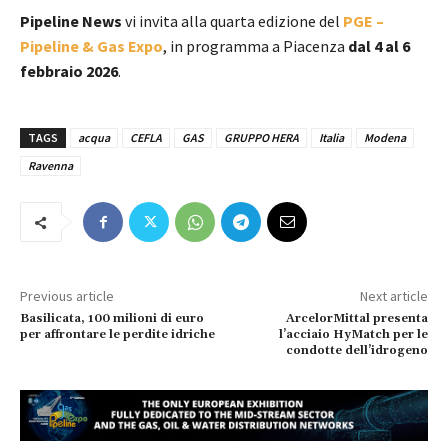
Pipeline News
vi invita alla quarta edizione del
PGE –
Pipeline & Gas Expo
, in programma a Piacenza
dal 4 al 6
febbraio 2026
.
TAGS
acqua
CEFLA
GAS
GRUPPO HERA
Italia
Modena
Ravenna
Previous article
Next article
Basilicata, 100 milioni di euro
ArcelorMittal presenta
per affrontare le perdite idriche
l’acciaio HyMatch per le
condotte dell’idrogeno