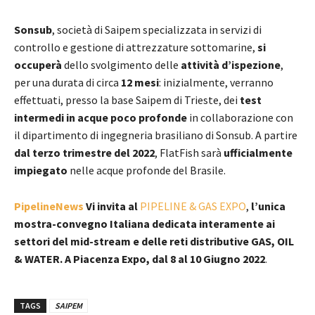
Sonsub
, società di Saipem specializzata in servizi di
controllo e gestione di attrezzature sottomarine,
si
occuperà
dello svolgimento delle
attività d’ispezione
,
per una durata di circa
12 mesi
: inizialmente, verranno
effettuati, presso la base Saipem di Trieste, dei
test
intermedi in acque poco profonde
in collaborazione con
il dipartimento di ingegneria brasiliano di Sonsub. A partire
dal terzo trimestre del 2022
, FlatFish sarà
ufficialmente
impiegato
nelle acque profonde del Brasile.
PipelineNews
Vi invita al
PIPELINE & GAS EXPO
,
l’unica
mostra-convegno Italiana dedicata interamente ai
settori del mid-stream e delle reti distributive GAS, OIL
& WATER. A Piacenza Expo, dal 8 al 10 Giugno 2022
.
TAGS
SAIPEM