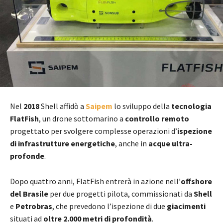
Nel
2018
Shell affidò a
Saipem
lo sviluppo della
tecnologia
FlatFish
, un drone sottomarino a
controllo remoto
progettato per svolgere complesse operazioni d’
ispezione
di infrastrutture energetiche
, anche in
acque ultra-
profonde
.
Dopo quattro anni, FlatFish entrerà in azione nell’
offshore
del Brasile
per due progetti pilota, commissionati da
Shell
e
Petrobras
, che prevedono l’ispezione di due
giacimenti
situati ad
oltre 2.000 metri di profondità
.