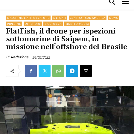
MACCHINE E ATTREZZATURE
MERCATI
CENTRO - SUD AMERICA
NEWS
PIPELINE
OFFSHORE
SICUREZZA
MONITORAGGIO
FlatFish, il drone per ispezioni
sottomarine di Saipem, in
missione nell’offshore del Brasile
24/05/2022
Di
Redazione