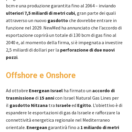
bcm e una produzione garantita fino al 2064 – inviando
ulteriori 7,5 miliardi di metri cubi
, gran parte dei quali
attraverso un nuovo
gasdotto
che dovrebbe entrare in
funzione nel 2029. NewMed ha annunciato che l’accordo di
esportazione coprirà un totale di 130 bcm di gas fino al
2040 e, al momento della firma, si è impegnata a investire
2,5 miliardi di dollari per la
perforazione di due nuovi
pozzi
.
Offshore e Onshore
Ad ottobre
Energean Israel
ha firmato un
accordo di
trasmissione
di
15 anni
con Israel Natural Gas Lines per
il
gasdotto Nitzana
tra
Israele
ed
Egitto
. L’obiettivo è di
espandere le esportazioni di gas da Israele e rafforzare la
connettività energetica regionale nel Mediterraneo
orientale.
Energean
garantirà fino a
1 miliardo di metri