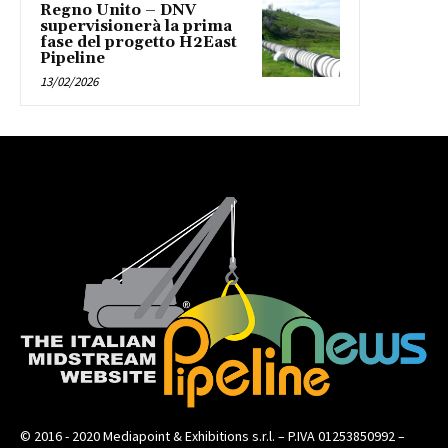
Regno Unito – DNV
supervisionerà la prima
fase del progetto H2East
Pipeline
13/02/2026
© 2016 - 2020 Mediapoint & Exhibitions s.r.l. – P.IVA 01253850992 –