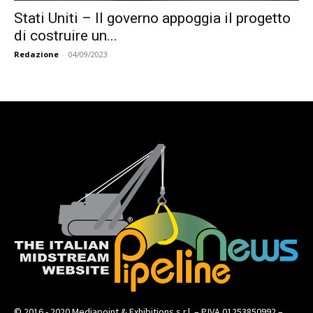
Stati Uniti – Il governo appoggia il progetto
di costruire un...
Redazione
-
04/09/2023
© 2016 - 2020 Mediapoint & Exhibitions s.r.l. – P.IVA 01253850992 –