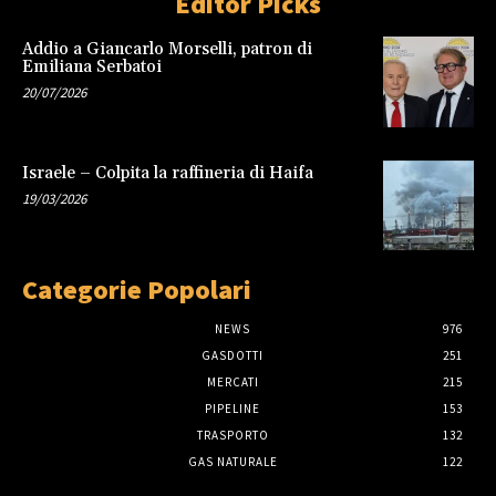
Editor Picks
Addio a Giancarlo Morselli, patron di
Emiliana Serbatoi
20/07/2026
Israele – Colpita la raffineria di Haifa
19/03/2026
Categorie Popolari
NEWS
976
GASDOTTI
251
MERCATI
215
PIPELINE
153
TRASPORTO
132
GAS NATURALE
122