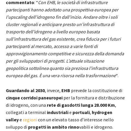
commentato
: “
Con EHB, le società di infrastrutture
partecipanti hanno adottato una prospettiva europea per
l’upscaling dell’idrogeno fin dall’inizio. Andare oltre i soli
cluster regionali e anticipare presto un’infrastruttura di
trasporto dell’idrogeno a livello europeo basata
sull’infrastruttura del gas esistente, crea fiducia per i futuri
partecipanti al mercato, accesso a varie fonti di
approvvigionamento competitive e sicurezza della domanda
per gli sviluppatori di progetti. L’attuale situazione
geopolitica sottolinea quanto sia preziosa l’infrastruttura
europea del gas. È una vera risorsa nella trasformazione
“.
Guardando al 2030
, invece,
EHB
prevede la costituzione di
cinque corridoi paneuropei
per la fornitura e distribuzione
di idrogeno, con una
rete di gasdotti lunga 28.000 Km
,
collegati a terminal
industriali
e
portuali
,
hydrogen
valley
e
regioni
con un elevato tasso d’interesse nello
sviluppo di
progetti in ambito rinno
vabili e idrogeno.