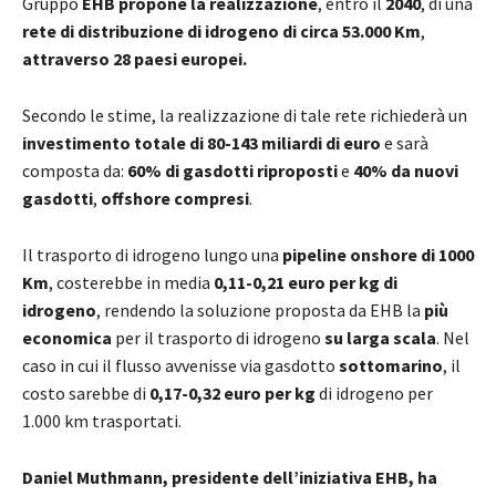
Gruppo
EHB propone la realizzazione
, entro il
2040
, di una
rete di distribuzione di idrogeno di circa 53.000 Km
,
attraverso 28 paesi europei.
Secondo le stime, la realizzazione di tale rete richiederà un
investimento totale di 80-143 miliardi di euro
e sarà
composta da:
60% di gasdotti riproposti
e
40% da nuovi
gasdotti
,
offshore compresi
.
Il trasporto di idrogeno lungo una
pipeline onshore di 1000
Km
, costerebbe in media
0,11-0,21 euro per kg di
idrogeno
, rendendo la soluzione proposta da EHB la
più
economica
per il trasporto di idrogeno
su larga scala
. Nel
caso in cui il flusso avvenisse via gasdotto
sottomarino
, il
costo sarebbe di
0,17-0,32 euro per kg
di idrogeno per
1.000 km trasportati.
Daniel Muthmann, presidente dell’iniziativa EHB, ha