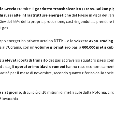
la Grecia
tramite il
gasdotto transbalcanico
(
Trans-Balkan pi
hi russi alle infrastrutture energetiche
del Paese in vista dell’ar
 Kiev del 55% della propria produzione, costringendola a prendere 
i gas.
ppo energetico privato ucraino DTEK – e la svizzera
Axpo Trading
a all’Ucraina, con un
volume giornaliero
pari a
600.000 metri cub
gli
elevati costi di transito
del gas attraverso i quattro paesi coin
cate dagli
operatori moldavi e rumeni
hanno reso economicamen
acità per il mese di novembre, secondo quanto riferito dalla socie
as al giorno
, di cui più di 10 milioni di metri cubi dalla Polonia, cir
 Slovacchia.