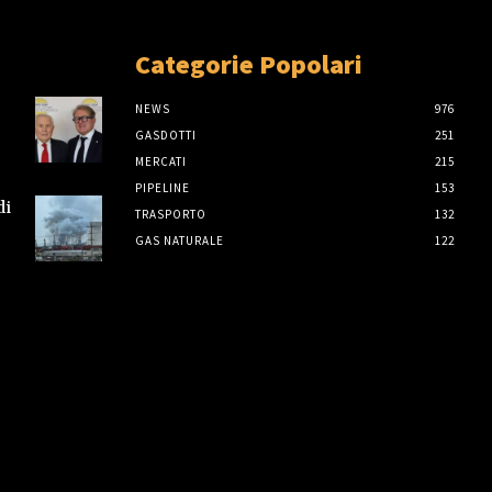
Categorie Popolari
NEWS
976
GASDOTTI
251
MERCATI
215
PIPELINE
153
di
TRASPORTO
132
GAS NATURALE
122