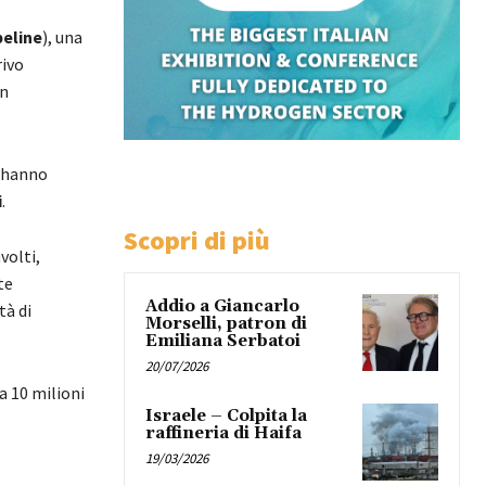
peline
), una
rivo
in
hanno
i
.
Scopri di più
volti,
te
Addio a Giancarlo
tà di
Morselli, patron di
Emiliana Serbatoi
20/07/2026
ca 10 milioni
Israele – Colpita la
raffineria di Haifa
19/03/2026