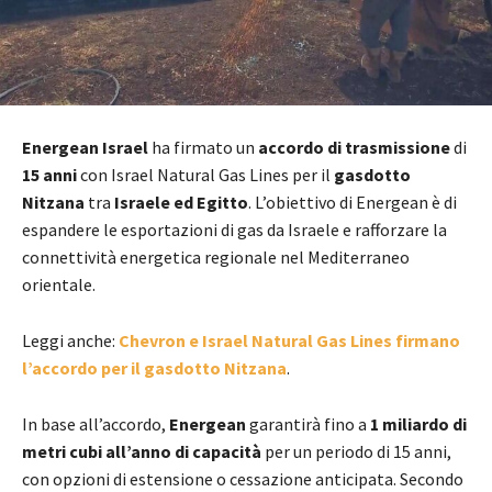
Energean Israel
ha firmato un
accordo di trasmissione
di
15 anni
con Israel Natural Gas Lines per il
gasdotto
Nitzana
tra
Israele ed Egitto
. L’obiettivo di Energean è di
espandere le esportazioni di gas da Israele e rafforzare la
connettività energetica regionale nel Mediterraneo
orientale.
Leggi anche:
Chevron e Israel Natural Gas Lines firmano
l’accordo per il gasdotto Nitzana
.
In base all’accordo,
Energean
garantirà fino a
1 miliardo di
metri cubi all’anno di capacità
per un periodo di 15 anni,
con opzioni di estensione o cessazione anticipata. Secondo