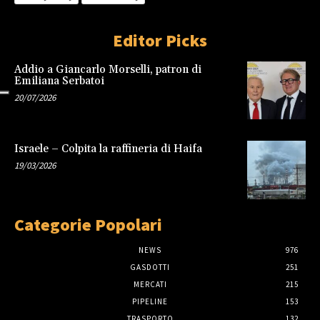
Editor Picks
Addio a Giancarlo Morselli, patron di
Emiliana Serbatoi
20/07/2026
Israele – Colpita la raffineria di Haifa
19/03/2026
Categorie Popolari
NEWS
976
GASDOTTI
251
MERCATI
215
PIPELINE
153
TRASPORTO
132