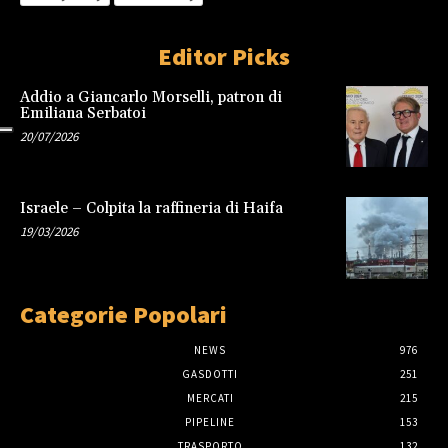
Editor Picks
Addio a Giancarlo Morselli, patron di
Emiliana Serbatoi
20/07/2026
Israele – Colpita la raffineria di Haifa
19/03/2026
Categorie Popolari
NEWS
976
GASDOTTI
251
MERCATI
215
PIPELINE
153
TRASPORTO
132