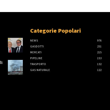
Categorie Popolari
NEWS
976
GASDOTTI
251
MERCATI
215
PIPELINE
153
di
TRASPORTO
132
GAS NATURALE
122