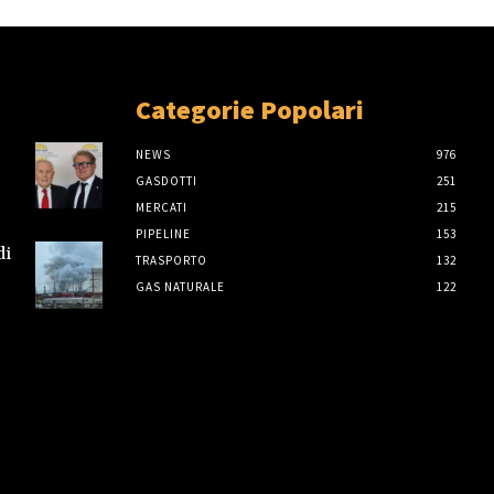
Categorie Popolari
NEWS
976
GASDOTTI
251
MERCATI
215
PIPELINE
153
di
TRASPORTO
132
GAS NATURALE
122