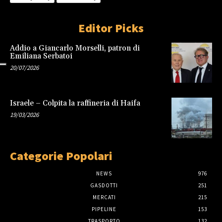
Editor Picks
Addio a Giancarlo Morselli, patron di
Emiliana Serbatoi
20/07/2026
Israele – Colpita la raffineria di Haifa
19/03/2026
Categorie Popolari
NEWS
976
GASDOTTI
251
MERCATI
215
PIPELINE
153
TRASPORTO
132