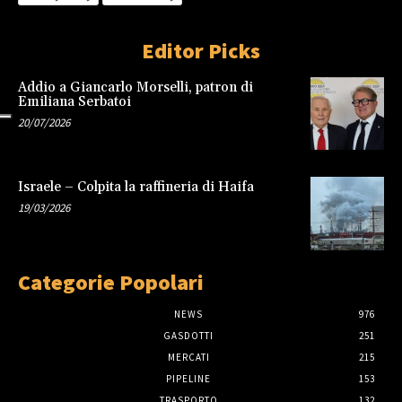
Editor Picks
Addio a Giancarlo Morselli, patron di
Emiliana Serbatoi
20/07/2026
Israele – Colpita la raffineria di Haifa
19/03/2026
Categorie Popolari
NEWS
976
GASDOTTI
251
MERCATI
215
PIPELINE
153
TRASPORTO
132