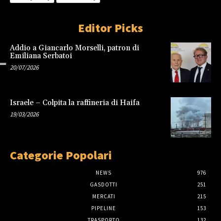
Editor Picks
Addio a Giancarlo Morselli, patron di
Emiliana Serbatoi
20/07/2026
Israele – Colpita la raffineria di Haifa
19/03/2026
Categorie Popolari
NEWS
976
GASDOTTI
251
MERCATI
215
PIPELINE
153
TRASPORTO
132